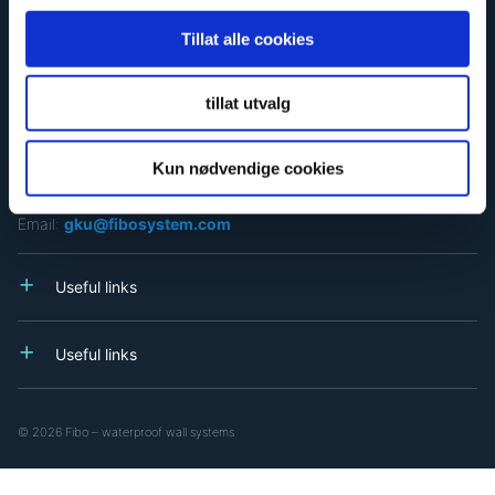
Org. nr 964 193 991
Tillat alle cookies
For UK and Ireland
Email:
sales@fibo.co.uk
tillat utvalg
For Europe and APAC
Email:
sko@fibosystem.com
Kun nødvendige cookies
For North America
Email:
gku@fibosystem.com
Useful links
Useful links
© 2026 Fibo – waterproof wall systems
Privacy Statement
Cookies