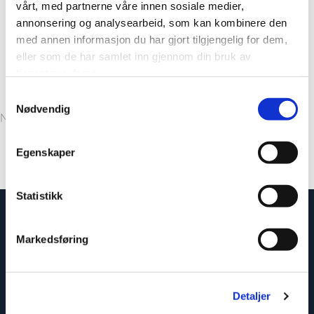
vårt, med partnerne våre innen sosiale medier,
annonsering og analysearbeid, som kan kombinere den
Ivory
med annen informasjon du har gjort tilgjengelig for dem,
eller som de har samlet inn gjennom din bruk av
Denver White
tjenestene deres.
Samtykkevalg
Nødvendig
Close
NCS S 0500-N
Egenskaper
Cracked Cement
Statistikk
Markedsføring
Contact us
Industriveien 2, NO-4580,
Detaljer
Lyngdal, Norway