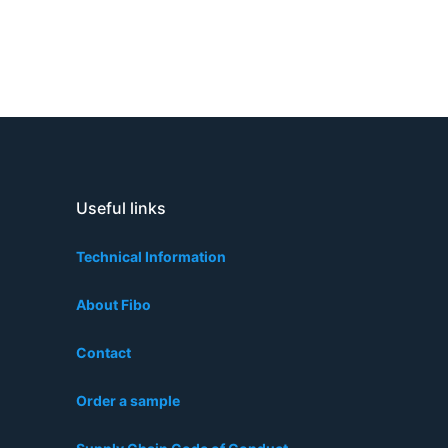
Useful links
Technical Information
About Fibo
Contact
Order a sample