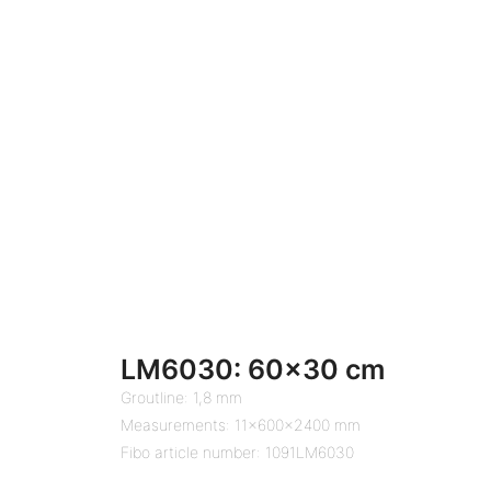
LM6030: 60×30 cm
Groutline: 1,8 mm
Measurements: 11x600x2400 mm
Fibo article number: 1091LM6030