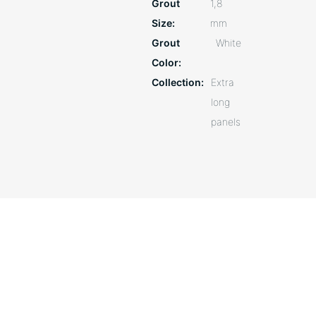
Grout
1,8
Size
mm
Grout
White
Color
Collection
Extra
long
panels
Close