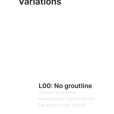
Variations
L00: No groutline
Groutline: No groutline
Measurements: 11x600x2400 mm
Fibo article number: 1091L00