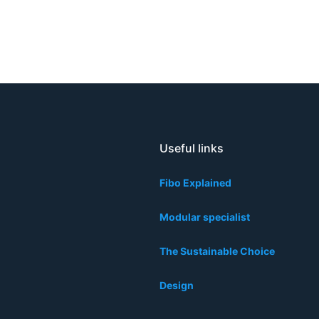
Useful links
Fibo Explained
Modular specialist
The Sustainable Choice
Design