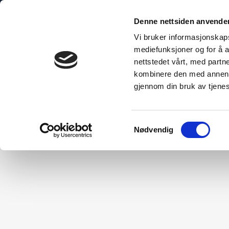
Denne nettsiden anvende
Vi bruker informasjonskapsl
mediefunksjoner og for å a
nettstedet vårt, med part
bo Explained
The Sustainable Choice
Technical Inform
kombinere den med annen in
gjennom din bruk av tjene
Samtykkevalg
Nødvendig