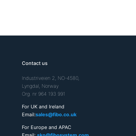
Contact us
Industriveien 2, NO-4580,
Lyngdal, Norway
Org. nr 964 193 991
For UK and Ireland
Email:
sales@fibo.co.uk
For Europe and APAC
Email:
sko@fibosystem.com