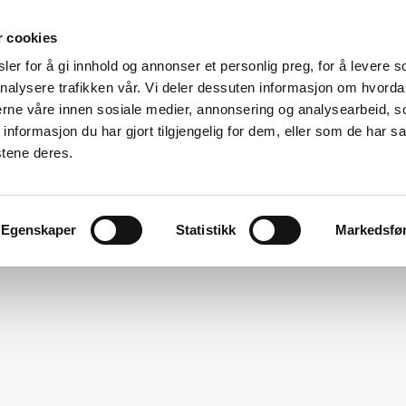
r cookies
er for å gi innhold og annonser et personlig preg, for å levere s
Made for modular
nalysere trafikken vår. Vi deler dessuten informasjon om hvorda
nerne våre innen sosiale medier, annonsering og analysearbeid, 
ation
Modular Specialists
Design
Vito For Dry Room
formasjon du har gjort tilgjengelig for dem, eller som de har sa
stene deres.
Egenskaper
Statistikk
Markedsfø