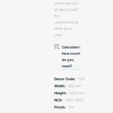
combined with
all decors with
the
corresponding
white grout
color.
Calculator:
How much
do you
need?
Decor Code
1091
Width
600 mm
Height
3020 mm
NCS
0302-G93Y
Finish
Silk