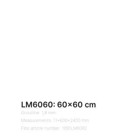
LM6060: 60×60 cm
Groutline: 1,8 mm
Measurements: 11x600x2400 mm
Fibo article number: 1091LM6060