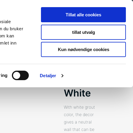
Search
Search
Tillat alle cookies
for:
osiale
n du bruker
tillat utvalg
som kan
s
Newsroom
About Us
Contact
To fibosystem.c
mlet inn
Kun nødvendige cookies
ring
Detaljer
Rhodos
White
With white grout
color, the decor
gives a neutral
wall that can be