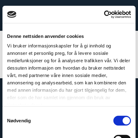
Menu
Made for modular
Denne nettsiden anvender cookies
Vi bruker informasjonskapsler for å gi innhold og
Yes! Our panels are tested and approved for wet rooms.
annonser et personlig preg, for å levere sosiale
The panels also obtain a Greenguard certification
mediefunksjoner og for å analysere trafikken vår. Vi deler
dessuten informasjon om hvordan du bruker nettstedet
vårt, med partnerne våre innen sosiale medier,
annonsering og analysearbeid, som kan kombinere den
med annen informasjon du har gjort tilgjengelig for dem,
eller som de har samlet inn gjennom din bruk av
tjenestene deres.
Contact us
Samtykkevalg
Nødvendig
Industriveien 2, NO-4580,
Close
Lyngdal, Norway
Org. nr 964 193 991