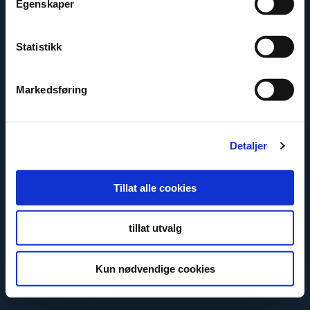
Egenskaper
For UK and Ireland
Email:
sales@fibo.co.uk
Statistikk
For Europe and APAC
Email:
sko@fibosystem.com
Markedsføring
For North America
Email:
gku@fibosystem.com
Detaljer
Useful links
Tillat alle cookies
Useful links
tillat utvalg
© 2026 Fibo – waterproof wall systems
Kun nødvendige cookies
Privacy Statement
Cookies