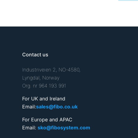
Contact us
Industriveien 2, NO-4580,
Lyngdal, Norway
Org. nr 964 193 991
For UK and Ireland
Email:
sales@fibo.co.uk
For Europe and APAC
Email:
sko@fibosystem.com