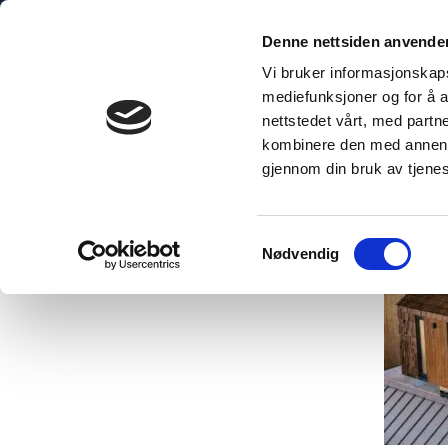
Denne nettsiden anvende
Vi bruker informasjonskapsl
mediefunksjoner og for å a
nettstedet vårt, med part
bo Explained
The Sustainable Choice
Technical Inform
kombinere den med annen in
gjennom din bruk av tjene
Samtykkevalg
Nødvendig