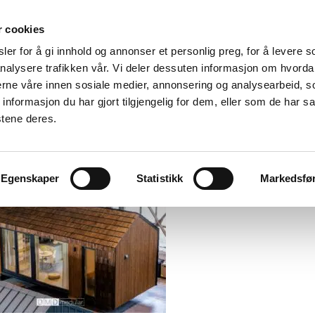
r cookies
er for å gi innhold og annonser et personlig preg, for å levere s
Made for modular
nalysere trafikken vår. Vi deler dessuten informasjon om hvorda
nerne våre innen sosiale medier, annonsering og analysearbeid, 
ation
Modular Specialists
Design
Vito For Dry Room
formasjon du har gjort tilgjengelig for dem, eller som de har sa
stene deres.
Egenskaper
Statistikk
Markedsfø