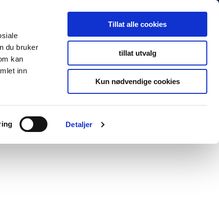
Search
Search
Tillat alle cookies
for:
osiale
n du bruker
tillat utvalg
som kan
s
Newsroom
About Us
Contact
To fibosystem.c
mlet inn
Kun nødvendige cookies
ring
Detaljer