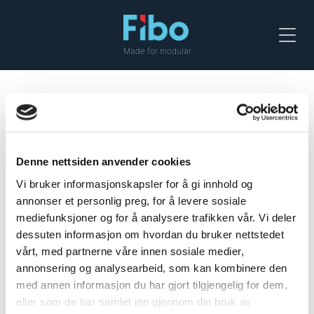
Menu
Made for modular
External corner profile II, White
For installing Fibo wall panels with external
Denne nettsiden anvender cookies
corners at 135 degrees.
Vi bruker informasjonskapsler for å gi innhold og
annonser et personlig preg, for å levere sosiale
mediefunksjoner og for å analysere trafikken vår. Vi deler
dessuten informasjon om hvordan du bruker nettstedet
vårt, med partnerne våre innen sosiale medier,
Colour: White
annonsering og analysearbeid, som kan kombinere den
med annen informasjon du har gjort tilgjengelig for dem,
Measurements: 3000 mm
eller som de har samlet inn gjennom din bruk av