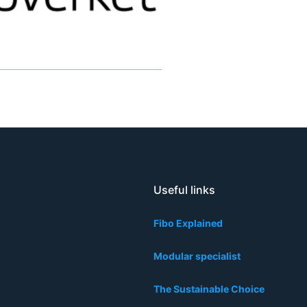
Useful links
Fibo Explained
Modular specialist
The Sustainable Choice