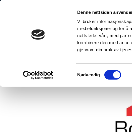
Denne nettsiden anvende
Vi bruker informasjonskapsl
mediefunksjoner og for å a
nettstedet vårt, med part
bo Explained
The Sustainable Choice
Technical Inform
kombinere den med annen in
gjennom din bruk av tjene
Samtykkevalg
Nødvendig