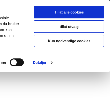
Search
Search
Tillat alle cookies
for:
osiale
n du bruker
tillat utvalg
som kan
s
Newsroom
About Us
Contact
To fibosystem.c
mlet inn
Kun nødvendige cookies
ring
Detaljer