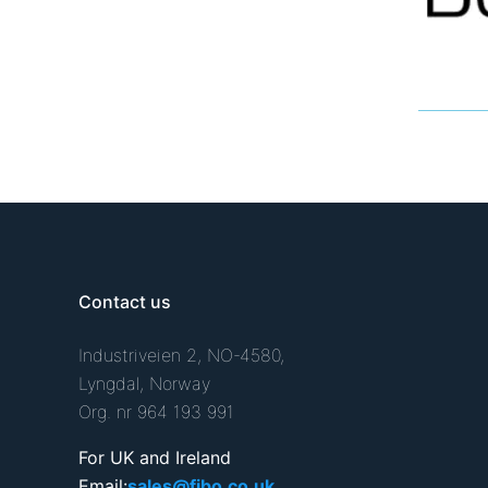
Contact us
Industriveien 2, NO-4580,
Lyngdal, Norway
Org. nr 964 193 991
For UK and Ireland
Email:
sales@fibo.co.uk