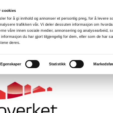
r cookies
er for å gi innhold og annonser et personlig preg, for å levere s
Made for modular
nalysere trafikken vår. Vi deler dessuten informasjon om hvorda
nerne våre innen sosiale medier, annonsering og analysearbeid, 
ation
Modular Specialists
Design
Vito For Dry Room
formasjon du har gjort tilgjengelig for dem, eller som de har sa
stene deres.
Egenskaper
Statistikk
Markedsfø